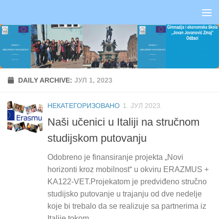
Skip to content
DAILY ARCHIVE:
ЈУЛ 1, 2023
НЕКАТЕГОРИЗОВАНО
1. ЈУЛ 2023.
Naši učenici u Italiji na stručnom
studijskom putovanju
Odobreno je finansiranje projekta „Novi
horizonti kroz mobilnost“ u okviru ERAZMUS +
KA122-VET.Projekatom je predviđeno stručno
studijsko putovanje u trajanju od dve nedelje
koje bi trebalo da se realizuje sa partnerima iz
Italije tokom...