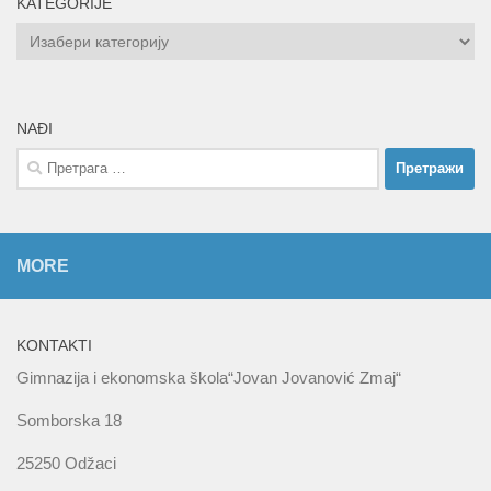
KATEGORIJE
KATEGORIJE
NAĐI
Претрага
за:
MORE
KONTAKTI
Gimnazija i ekonomska škola“Jovan Jovanović Zmaj“
Somborska 18
25250 Odžaci