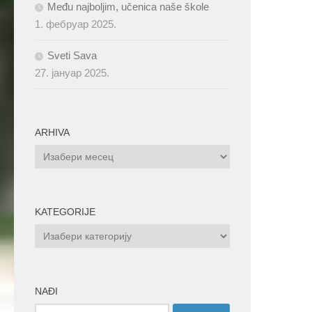
Među najboljim, učenica naše škole
1. фебруар 2025.
Sveti Sava
27. јануар 2025.
ARHIVA
ARHIVA
KATEGORIJE
KATEGORIJE
NAĐI
Претрага