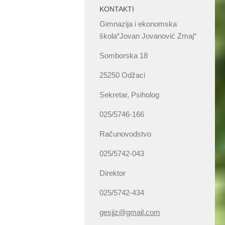
KONTAKTI
Gimnazija i ekonomska
škola“Jovan Jovanović Zmaj“
Somborska 18
25250 Odžaci
Sekretar, Psiholog
025/5746-166
Računovodstvo
025/5742-043
Direktor
025/5742-434
gesjjz@gmail.com