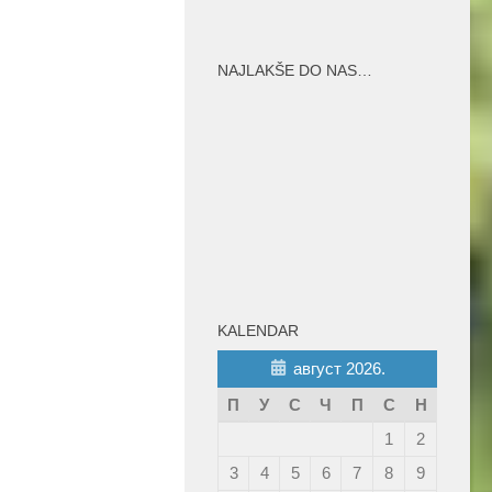
NAJLAKŠE DO NAS…
KALENDAR
август 2026.
П
У
С
Ч
П
С
Н
1
2
3
4
5
6
7
8
9