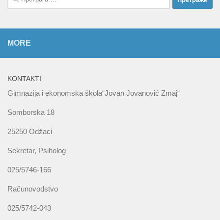
за:
MORE
KONTAKTI
Gimnazija i ekonomska škola“Jovan Jovanović Zmaj“
Somborska 18
25250 Odžaci
Sekretar, Psiholog
025/5746-166
Računovodstvo
025/5742-043