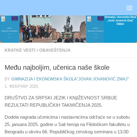
Skip to content
KRATKE VESTI
/
OBAVEŠTENJA
Među najboljim, učenica naše škole
BY
GIMNAZIJA I EKONOMSKA ŠKOLA"JOVAN JOVANOVIĆ ZMAJ"
·
1. ФЕБРУАР 2025.
DRUŠTVO ZA SRPSKI JEZIK I KNjIŽEVNOST SRBIJE
REZULTATI REPUBLIČKIH TAKMIČENJA 2025.
Dodela nagrada učenicima i nastavnicima održaće se u subotu
25. januara 2025. godine u Sali heroja na Filološkom fakultetu u
Beogradu u okviru 66. Republičkog zimskog seminara u 13.00