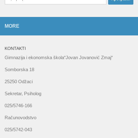
за:
MORE
KONTAKTI
Gimnazija i ekonomska škola“Jovan Jovanović Zmaj“
Somborska 18
25250 Odžaci
Sekretar, Psiholog
025/5746-166
Računovodstvo
025/5742-043