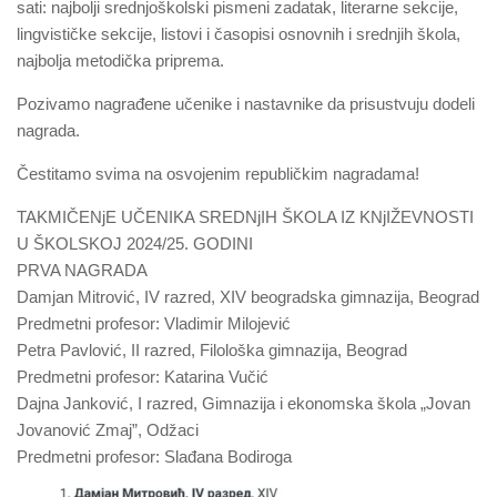
sati: najbolji srednjoškolski pismeni zadatak, literarne sekcije,
lingvističke sekcije, listovi i časopisi osnovnih i srednjih škola,
najbolja metodička priprema.
Pozivamo nagrađene učenike i nastavnike da prisustvuju dodeli
nagrada.
Čestitamo svima na osvojenim republičkim nagradama!
TAKMIČENjE UČENIKA SREDNjIH ŠKOLA IZ KNjIŽEVNOSTI
U ŠKOLSKOJ 2024/25. GODINI
PRVA NAGRADA
Damjan Mitrović, IV razred, XIV beogradska gimnazija, Beograd
Predmetni profesor: Vladimir Milojević
Petra Pavlović, II razred, Filološka gimnazija, Beograd
Predmetni profesor: Katarina Vučić
Dajna Janković, I razred, Gimnazija i ekonomska škola „Jovan
Jovanović Zmaj”, Odžaci
Predmetni profesor: Slađana Bodiroga