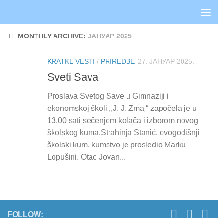
Skip to content
MONTHLY ARCHIVE:
ЈАНУАР 2025
KRATKE VESTI
/
PRIREDBE
27. ЈАНУАР 2025.
Sveti Sava
Proslava Svetog Save u Gimnaziji i
ekonomskoj školi ,,J. J. Zmaj“ započela je u
13.00 sati sečenjem kolača i izborom novog
školskog kuma.Strahinja Stanić, ovogodišnji
školski kum, kumstvo je prosledio Marku
Lopušini. Otac Jovan...
FOLLOW: