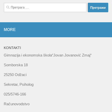
Претрага
за:
MORE
KONTAKTI
Gimnazija i ekonomska škola“Jovan Jovanović Zmaj“
Somborska 18
25250 Odžaci
Sekretar, Psiholog
025/5746-166
Računovodstvo