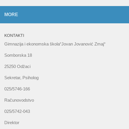
MORE
KONTAKTI
Gimnazija i ekonomska škola“Jovan Jovanović Zmaj“
Somborska 18
25250 Odžaci
Sekretar, Psiholog
025/5746-166
Računovodstvo
025/5742-043
Direktor