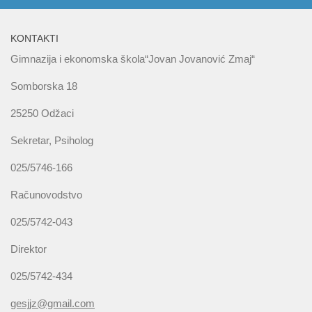
KONTAKTI
Gimnazija i ekonomska škola“Jovan Jovanović Zmaj“
Somborska 18
25250 Odžaci
Sekretar, Psiholog
025/5746-166
Računovodstvo
025/5742-043
Direktor
025/5742-434
gesjjz@gmail.com