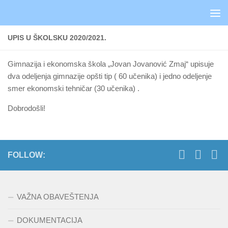
Skip to content
UPIS U ŠKOLSKU 2020/2021.
Gimnazija i ekonomska škola „Jovan Jovanović Zmaj“ upisuje
dva odeljenja gimnazije opšti tip ( 60 učenika) i jedno odeljenje
smer ekonomski tehničar (30 učenika) .
Dobrodošli!
FOLLOW:
VAŽNA OBAVEŠTENJA
DOKUMENTACIJA