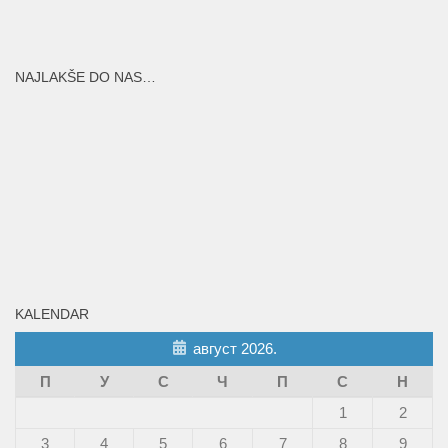
NAJLAKŠE DO NAS…
KALENDAR
август 2026.
П
У
С
Ч
П
С
Н
1
2
3
4
5
6
7
8
9