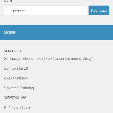
NAĐI
Претрага
за:
MORE
KONTAKTI
Gimnazija i ekonomska škola“Jovan Jovanović Zmaj“
Somborska 18
25250 Odžaci
Sekretar, Psiholog
025/5746-166
Računovodstvo