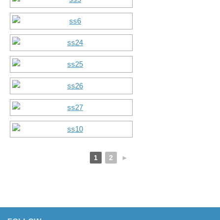
1
2
►