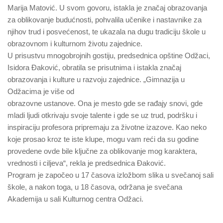
Marija Matović. U svom govoru, istakla je značaj obrazovanja
za oblikovanje budućnosti, pohvalila učenike i nastavnike za
njihov trud i posvećenost, te ukazala na dugu tradiciju škole u
obrazovnom i kulturnom životu zajednice.
U prisustvu mnogobrojnih gostiju, predsednica opštine Odžaci,
Isidora Đaković, obratila se prisutnima i istakla značaj
obrazovanja i kulture u razvoju zajednice. „Gimnazija u
Odžacima je više od
obrazovne ustanove. Ona je mesto gde se rađajy snovi, gde
mladi ljudi otkrivaju svoje talente i gde se uz trud, podršku i
inspiraciju profesora pripremaju za životne izazove. Kao neko
koje prosao kroz te iste klupe, mogu vam reći da su godine
provedene ovde bile ključne za oblikovanje mog karaktera,
vrednosti i ciljeva“, rekla je predsednica Đaković.
Program je započeo u 17 časova izložbom slika u svečanoj sali
škole, a nakon toga, u 18 časova, održana je svečana
Akademija u sali Kulturnog centra Odžaci.