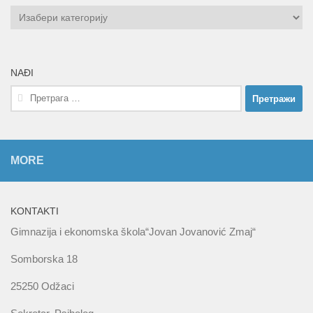
KATEGORIJE
NAĐI
Претрага
за:
MORE
KONTAKTI
Gimnazija i ekonomska škola“Jovan Jovanović Zmaj“
Somborska 18
25250 Odžaci