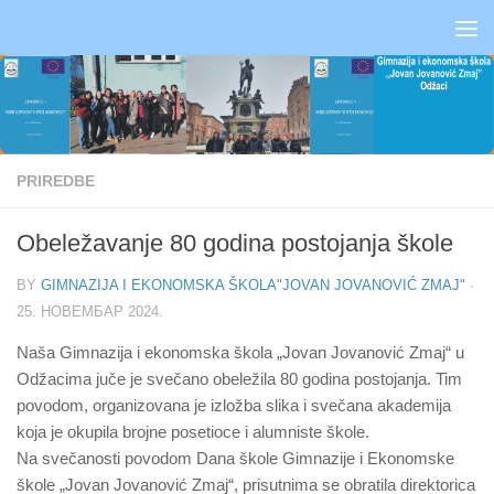
Skip to content
PRIREDBE
Obeležavanje 80 godina postojanja škole
BY
GIMNAZIJA I EKONOMSKA ŠKOLA"JOVAN JOVANOVIĆ ZMAJ"
·
25. НОВЕМБАР 2024.
Naša Gimnazija i ekonomska škola „Jovan Jovanović Zmaj“ u
Odžacima juče je svečano obeležila 80 godina postojanja. Tim
povodom, organizovana je izložba slika i svečana akademija
koja je okupila brojne posetioce i alumniste škole.
Na svečanosti povodom Dana škole Gimnazije i Ekonomske
škole „Jovan Jovanović Zmaj“, prisutnima se obratila direktorica