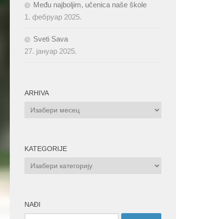
Među najboljim, učenica naše škole
1. фебруар 2025.
Sveti Sava
27. јануар 2025.
ARHIVA
ARHIVA
KATEGORIJE
KATEGORIJE
NAĐI
Претрага