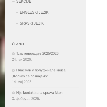
SEKCIJE
ENGLESKI JEZIK
SRPSKI JEZIK
ČLANCI
Ђак генерације 2025/2026.
24. јун 2026.
Пласман у полуфинале квиза
„Колико се познајемо“
14. мај 2025.
Nije kontaktirana uprava škole
3. фебруар 2025.