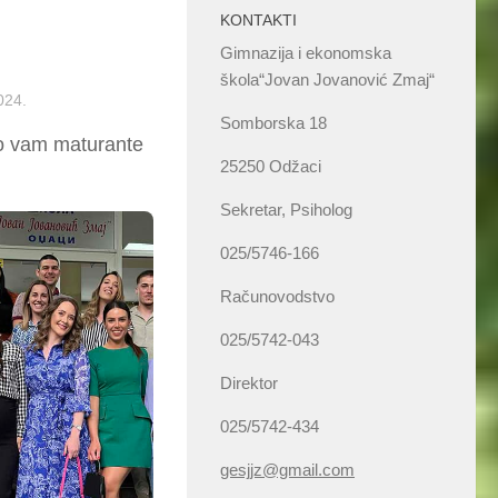
KONTAKTI
Gimnazija i ekonomska
škola“Jovan Jovanović Zmaj“
024.
Somborska 18
mo vam maturante
25250 Odžaci
Sekretar, Psiholog
025/5746-166
Računovodstvo
025/5742-043
Direktor
025/5742-434
gesjjz@gmail.com