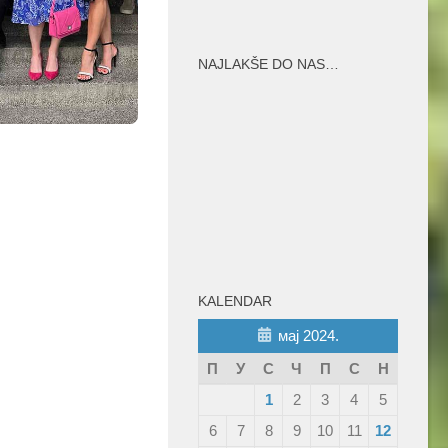
NAJLAKŠE DO NAS…
KALENDAR
мај 2024.
П
У
С
Ч
П
С
Н
1
2
3
4
5
6
7
8
9
10
11
12