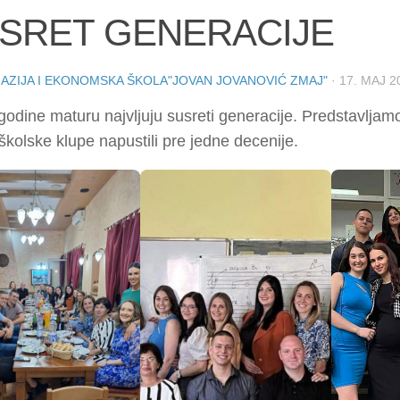
SRET GENERACIJE
AZIJA I EKONOMSKA ŠKOLA"JOVAN JOVANOVIĆ ZMAJ"
·
17. МАЈ 2
odine maturu najvljuju susreti generacije. Predstavlja
 školske klupe napustili pre jedne decenije.