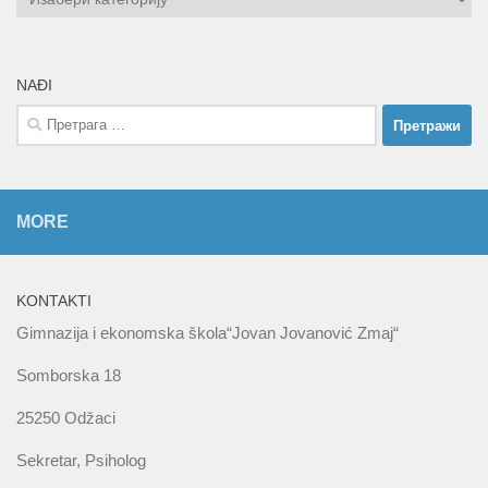
NAĐI
Претрага
за:
MORE
KONTAKTI
Gimnazija i ekonomska škola“Jovan Jovanović Zmaj“
Somborska 18
25250 Odžaci
Sekretar, Psiholog