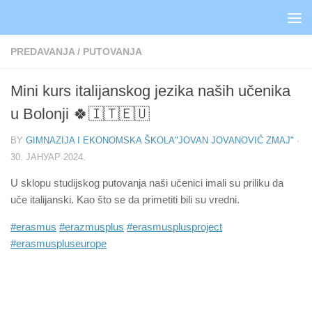
Skip to content
PREDAVANJA
/
PUTOVANJA
Mini kurs italijanskog jezika naših učenika
u Bolonji 🍀🇮🇹🇪🇺
BY
GIMNAZIJA I EKONOMSKA ŠKOLA"JOVAN JOVANOVIĆ ZMAJ"
·
30. ЈАНУАР 2024.
U sklopu studijskog putovanja naši učenici imali su priliku da
uče italijanski. Kao što se da primetiti bili su vredni.
#erasmus
#erazmusplus
#erasmusplusproject
#erasmuspluseurope