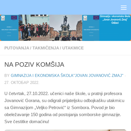
Skip to content
PUTOVANJA
/
TAKMIČENJA
/
UTAKMICE
NA POZIV KOMŠIJA
BY
GIMNAZIJA I EKONOMSKA ŠKOLA"JOVAN JOVANOVIĆ ZMAJ"
·
27. ОКТОБАР 2022.
U četvrtak, 27.10.2022. učenici naše škole, u pratnji profesora
Jovanović Gorana, su odigrali prijateljsku odbojkašku utakmicu
sa Gimnazijom „Veljko Petrović“ iz Sombora. Povod je bio
obeležavanje 150 godina od postojanja somborske gimnazije.
Sve čestitke domaćinu!