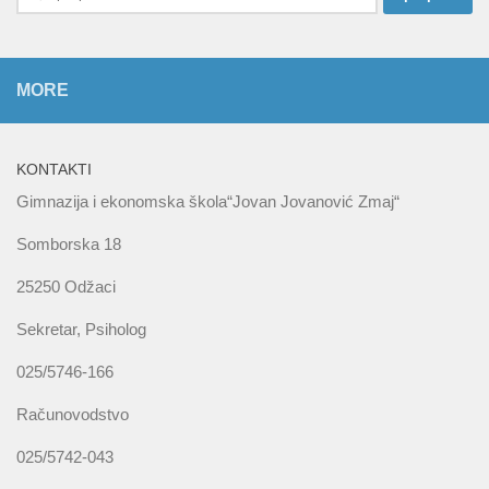
за:
MORE
KONTAKTI
Gimnazija i ekonomska škola“Jovan Jovanović Zmaj“
Somborska 18
25250 Odžaci
Sekretar, Psiholog
025/5746-166
Računovodstvo
025/5742-043