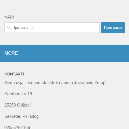
NAĐI
Претрага
за:
MORE
KONTAKTI
Gimnazija i ekonomska škola“Jovan Jovanović Zmaj“
Somborska 18
25250 Odžaci
Sekretar, Psiholog
025/5746-166