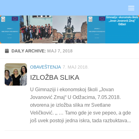
Skip to content
DAILY ARCHIVE:
МАЈ 7, 2018
OBAVEŠTENJA
7. МАЈ 2018.
IZLOŽBA SLIKA
U Gimnaziji i ekonomskoj školi „Jovan
Jovanović Zmaj“ U Odžacima, 7.05.2018.
otvorena je izložba slika mr Svetlane
Veličković. ,, … Tamo gde je sve pepeo, a gde
još uvek postoji jedna iskra, tada razbuktava...